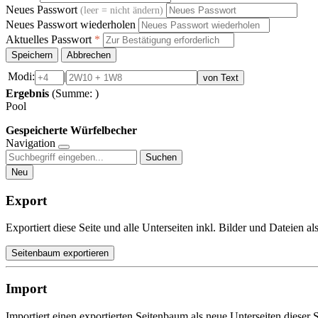
Neues Passwort
(leer = nicht ändern)
Neues Passwort wiederholen
Aktuelles Passwort
*
Speichern
Abbrechen
Modi:
|
von Text
Ergebnis
(Summe:
)
Pool
Gespeicherte Würfelbecher
Navigation
Suchen
Neu
Export
Exportiert diese Seite und alle Unterseiten inkl. Bilder und Dateien a
Seitenbaum exportieren
Import
Importiert einen exportierten Seitenbaum als neue Unterseiten dieser S