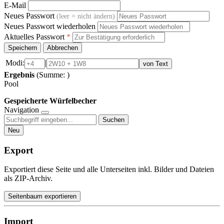
E-Mail
Neues Passwort
(leer = nicht ändern)
Neues Passwort wiederholen
Aktuelles Passwort
*
Speichern
Abbrechen
Modi:
|
von Text
Ergebnis
(Summe:
)
Pool
Gespeicherte Würfelbecher
Navigation
Suchen
Neu
Export
Exportiert diese Seite und alle Unterseiten inkl. Bilder und Dateien
als ZIP-Archiv.
Seitenbaum exportieren
Import