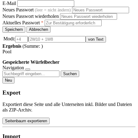
E-Mail
Neues Passwort
(leer = nicht ändern)
Neues Passwort wiederholen
Aktuelles Passwort
*
Speichern
Abbrechen
Modi:
|
von Text
Ergebnis
(Summe:
)
Pool
Gespeicherte Würfelbecher
Navigation
Suchen
Neu
Export
Exportiert diese Seite und alle Unterseiten inkl. Bilder und Dateien
als ZIP-Archiv.
Seitenbaum exportieren
Import